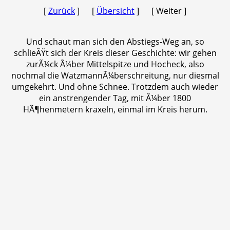
[
Zurück
] [
Übersicht
] [ Weiter ]
Und schaut man sich den Abstiegs-Weg an, so
schlieÃŸt sich der Kreis dieser Geschichte: wir gehen
zurÃ¼ck Ã¼ber Mittelspitze und Hocheck, also
nochmal die WatzmannÃ¼berschreitung, nur diesmal
umgekehrt. Und ohne Schnee. Trotzdem auch wieder
ein anstrengender Tag, mit Ã¼ber 1800
HÃ¶henmetern kraxeln, einmal im Kreis herum.