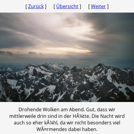
[
Zurück
] [
Übersicht
] [
Weiter
]
Drohende Wolken am Abend. Gut, dass wir
mittlerweile drin sind in der HÃ¼tte. Die Nacht wird
auch so eher kÃ¼hl, da wir nicht besonders viel
WÃ¤rmendes dabei haben.