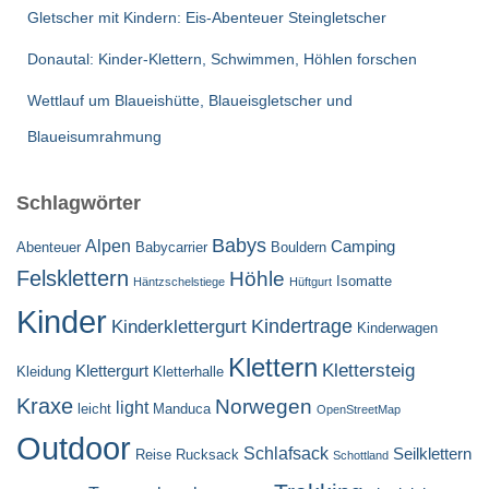
Gletscher mit Kindern: Eis-Abenteuer Steingletscher
Donautal: Kinder-Klettern, Schwimmen, Höhlen forschen
Wettlauf um Blaueishütte, Blaueisgletscher und
Blaueisumrahmung
Schlagwörter
Babys
Alpen
Camping
Abenteuer
Babycarrier
Bouldern
Felsklettern
Höhle
Isomatte
Häntzschelstiege
Hüftgurt
Kinder
Kindertrage
Kinderklettergurt
Kinderwagen
Klettern
Klettersteig
Klettergurt
Kleidung
Kletterhalle
Kraxe
Norwegen
light
leicht
Manduca
OpenStreetMap
Outdoor
Schlafsack
Seilklettern
Reise
Rucksack
Schottland