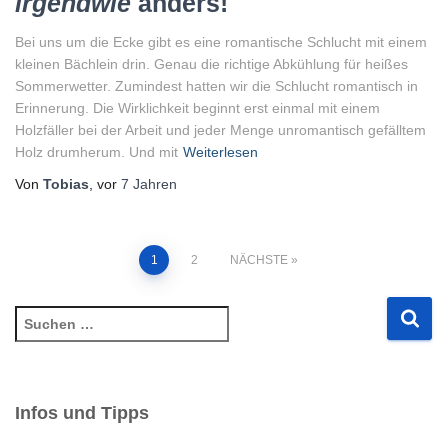
irgendwie
anders!
Bei uns um die Ecke gibt es eine romantische Schlucht mit einem
kleinen Bächlein drin. Genau die richtige Abkühlung für heißes
Sommerwetter. Zumindest hatten wir die Schlucht romantisch in
Erinnerung. Die Wirklichkeit beginnt erst einmal mit einem
Holzfäller bei der Arbeit und jeder Menge unromantisch gefälltem
Holz drumherum. Und mit
Weiterlesen
Von
Tobias
, vor
7 Jahren
Seitennummerierung
1
2
NÄCHSTE
der
S
u
Beiträge
c
h
e
Infos und Tipps
n